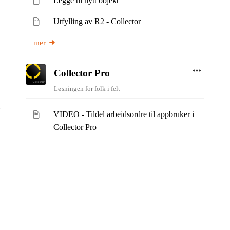
Legge til nytt objekt
Utfylling av R2 - Collector
mer
Collector Pro
Løsningen for folk i felt
VIDEO - Tildel arbeidsordre til appbruker i
Collector Pro