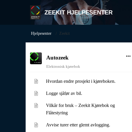
ZEEKIT HJELPESENTER
Hjelpesenter
Zeekit
Autozeek
Elektronisk kjørebok
Hvordan endre prosjekt i kjøreboken.
Logge sjåfør av bil.
Vilkår for bruk – Zeekit Kjørebok og
Flåtestyring
Avvise turer etter glemt avlogging.