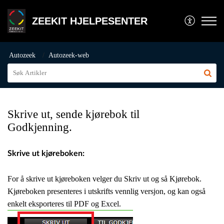
ZEEKIT HJELPESENTER
Autozeek
Autozeek-web
Skrive ut, sende kjørebok til
Godkjenning.
Skrive ut kjøreboken:
For å skrive ut kjøreboken velger
du Skriv ut og så Kjørebok.
Kjøreboken presenteres i
utskrifts vennlig versjon, og kan
også
enkelt eksporteres til PDF og
Excel.