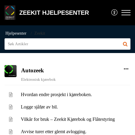
ZEEKIT HJELPESENTER
Hjelpesenter
Zeekit
Autozeek
Elektronisk kjørebok
Hvordan endre prosjekt i kjøreboken.
Logge sjåfør av bil.
Vilkår for bruk – Zeekit Kjørebok og Flåtestyring
Avvise turer etter glemt avlogging.